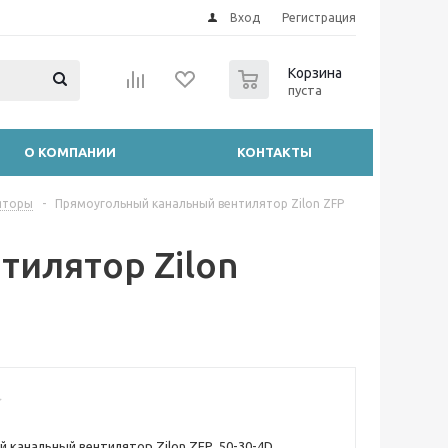
Вход
Регистрация
0
Корзина
пуста
О КОМПАНИИ
КОНТАКТЫ
яторы
-
Прямоугольный канальный вентилятор Zilon ZFP
илятор Zilon
 канальный вентилятор Zilon ZFP 50-30-4D