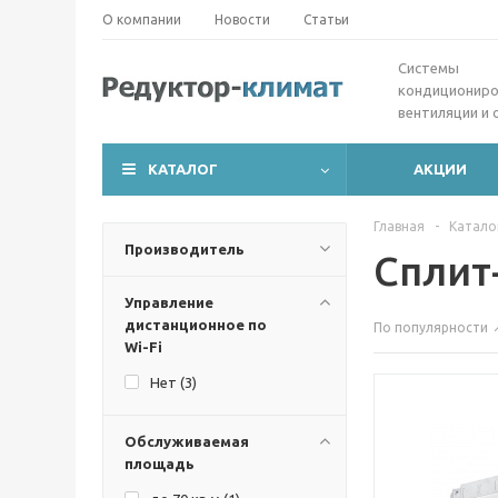
О компании
Новости
Статьи
Cистемы
кондициониро
вентиляции и 
КАТАЛОГ
АКЦИИ
Главная
-
Катало
Производитель
Сплит
Управление
дистанционное по
По популярности
Wi-Fi
Нет (
3
)
Обслуживаемая
площадь