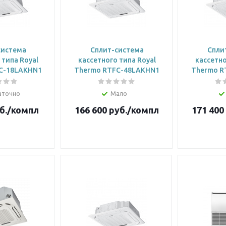
система
Сплит-система
Спли
 типа Royal
кассетного типа Royal
кассетно
C-18LAKHN1
Thermo RTFC-48LAKHN1
Thermo R
аточно
Мало
б.
/компл
166 600
руб.
/компл
171 400