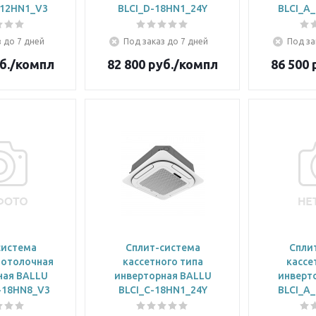
-12HN1_V3
BLCI_D-18HN1_24Y
BLCI_A
 до 7 дней
Под заказ до 7 дней
Под за
б.
/компл
82 800
руб.
/компл
86 500
р
система
Сплит-система
Спли
потолочная
кассетного типа
кассе
ная BALLU
инверторная BALLU
инверт
-18HN8_V3
BLCI_C-18HN1_24Y
BLCI_A