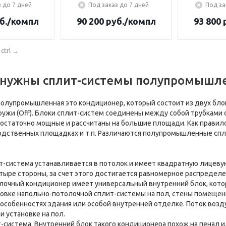
 до 7 дней
Под заказ до 7 дней
Под за
б.
/компл
90 200
руб.
/компл
93 800
р
ctrl
→
 нужны сплит-системы полупромышл
олупромышленная это кондиционер, который состоит из двух блок
ружи (Off). Блоки сплит-систем соединены между собой трубкам
статочно мощные и рассчитаны на большие площади. Как правило,
одственных площадках и т.п. Различаются полупромышленные спли
ит-система устанавливается в потолок и имеет квадратную лицев
тыре стороны, за счет этого достигается равномерное распределе
лочный кондиционер имеет универсальный внутренний блок, котор
новке напольно-потолочной сплит-системы на пол, стены помещен
особенностях здания или особой внутренней отделке. Поток возду
ри установке на пол.
т-система. Внутренний блок такого кондиционера похож на пенал и