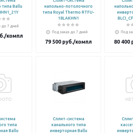
система
Сплит-система
Спли
 типа Ballu
напольно-потолочного
напольн
8HN1_21Y
типа Royal Thermo RTFU-
инверт
18LAKHN1
BLCI_C
 до 7 дней
Под заказ до 7 дней
Под за
б.
/компл
79 500
руб.
/компл
80 400
р
система
Сплит-система
Спли
ого типа
канального типа
кассе
ная Ballu
инверторная Ballu
инверт