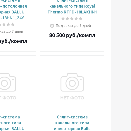
т-система
Сплит-система
о-потолочная
канального типа Royal
орная BALLU
Thermo RTFD-18LAKHN1
F-18HN1_24Y
Под заказ до 7 дней
каз до 7 дней
80 500
руб.
/компл
уб.
/компл
т-система
Сплит-система
тного типа
канального типа
орная BALLU
инверторная Ballu