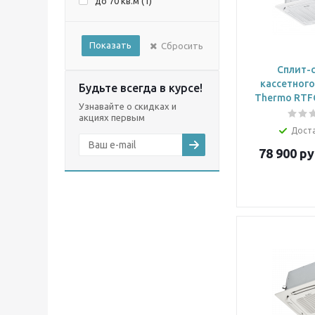
до 70 кв.м (
1
)
Показать
Сбросить
Сплит-
кассетного
Будьте всегда в курсе!
Thermo RTF
Узнавайте о скидках и
акциях первым
Дост
78 900
ру