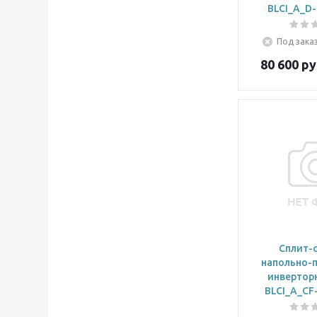
BLCI_A_D
Под заказ
80 600
ру
Сплит-
напольно-
инвертор
BLCI_A_CF