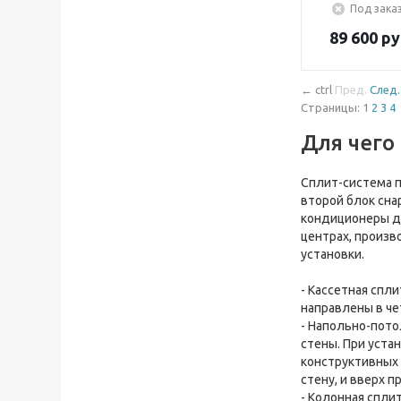
Под заказ
89 600
ру
←
ctrl
Пред.
След.
Страницы:
1
2
3
4
Для чего
Сплит-система п
второй блок сна
кондиционеры до
центрах, произв
установки.
- Кассетная спл
направлены в че
- Напольно-пото
стены. При уста
конструктивных 
стену, и вверх п
- Колонная спли