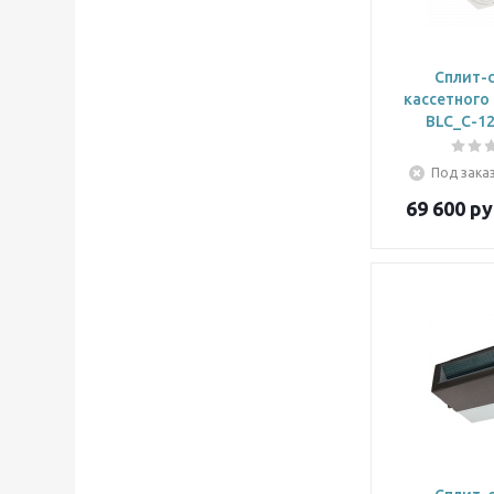
Сплит-
кассетного
BLC_C-1
Под заказ
69 600
ру