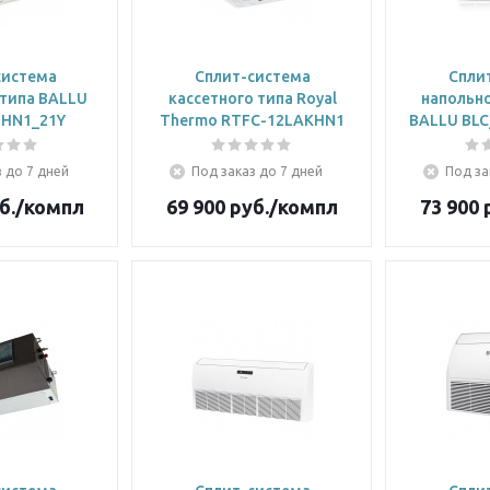
система
Сплит-система
Спли
 типа BALLU
кассетного типа Royal
напольн
2HN1_21Y
Thermo RTFC-12LAKHN1
BALLU BLC
 до 7 дней
Под заказ до 7 дней
Под за
б.
/компл
69 900
руб.
/компл
73 900
р