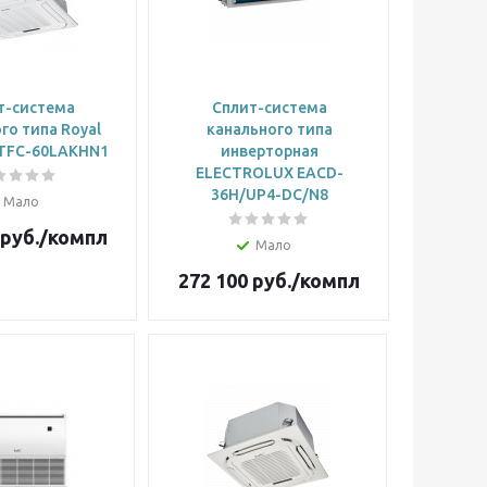
т-система
Сплит-система
го типа Royal
канального типа
TFC-60LAKHN1
инверторная
ELECTROLUX EACD-
36H/UP4-DC/N8
Мало
руб.
/компл
Мало
272 100
руб.
/компл