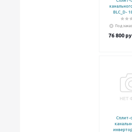
Сплит-
канального
BLC_D- 1
Под заказ
76 800
ру
Сплит-
канальн
инвертор