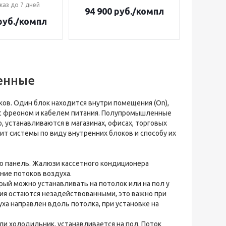
каз до 7 дней
94 900
руб.
/компл
уб.
/компл
енные
ов. Один блок находится внутри помещения (On),
и с фреоном и кабелем питания. Полупромышленные
 устанавливаются в магазинах, офисах, торговых
т системы по виду внутренних блоков и способу их
ую панель. Жалюзи кассетного кондиционера
ние потоков воздуха.
ый можно устанавливать на потолок или на пол у
ия остаются незадействованными, это важно при
ха направлен вдоль потолка, при установке на
ли холодильник, устанавливается на пол. Поток