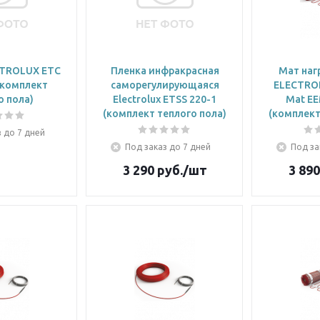
CTROLUX ETC
Пленка инфракрасная
Мат наг
(комплект
саморегулирующаяся
ELECTROL
о пола)
Electrolux ETSS 220-1
Mat EE
(комплект теплого пола)
(комплект
 до 7 дней
Под заказ до 7 дней
Под за
3 290
руб.
/шт
3 890