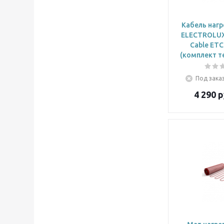
7,5-12,5 кв.м (
1
)
8 кв.м (
1
)
9 кв.м (
1
)
Кабель наг
9-12 кв.м (
1
)
ELECTROLUX
Cable ETC
10 кв.м (
1
)
(комплект т
10-16,7 кв.м (
1
)
11 кв.м (
1
)
12 кв.м (
1
)
Под заказ
12,5-20,8 кв.м (
1
)
4 290
р