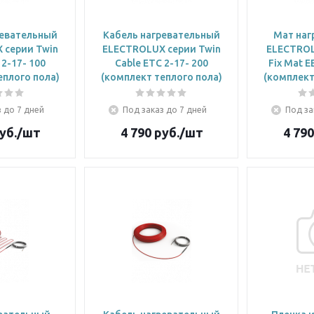
ревательный
Кабель нагревательный
Мат наг
 серии Twin
ELECTROLUX серии Twin
ELECTROL
 2-17- 100
Cable ETC 2-17- 200
Fix Mat E
еплого пола)
(комплект теплого пола)
(комплект
 до 7 дней
Под заказ до 7 дней
Под за
уб.
/шт
4 790
руб.
/шт
4 790