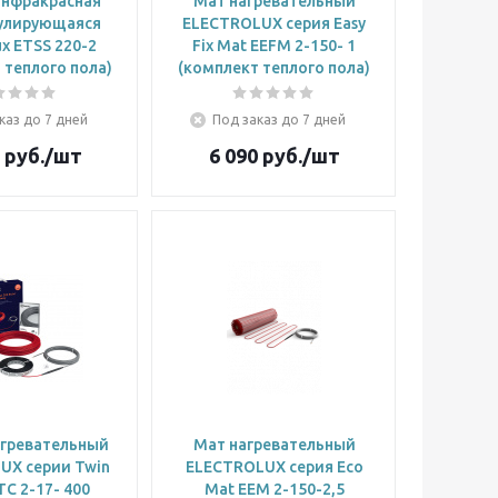
инфракрасная
Мат нагревательный
улирующаяся
ELECTROLUX cерия Easy
ux ETSS 220-2
Fix Mat EEFM 2-150- 1
 теплого пола)
(комплект теплого пола)
каз до 7 дней
Под заказ до 7 дней
руб.
/шт
6 090
руб.
/шт
агревательный
Мат нагревательный
UX серии Twin
ELECTROLUX cерия Eco
TC 2-17- 400
Mat EEM 2-150-2,5