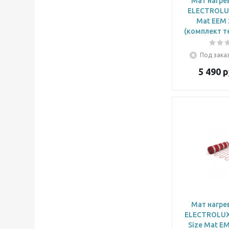
Мат нагре
ELECTROLUX
Mat EEM 
(комплект т
Под заказ
5 490
р
Мат нагре
ELECTROLUX 
Size Mat E