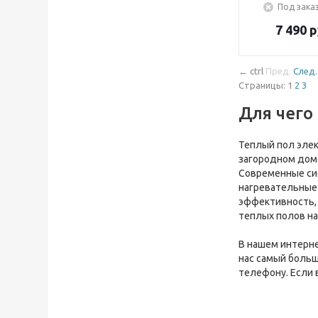
Под заказ
7 490
р
←
ctrl
Пред.
След.
Страницы:
1
2
3
Для чего
Теплый пол элек
загородном доме
Современные си
нагревательные
эффективность, 
теплых полов на
В нашем интерне
нас самый больш
телефону. Если 