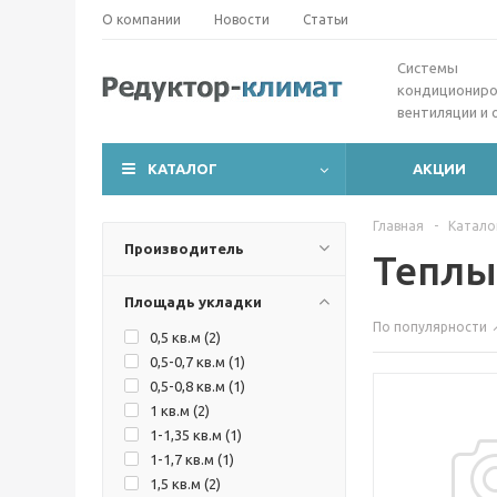
О компании
Новости
Статьи
Cистемы
кондициониро
вентиляции и 
КАТАЛОГ
АКЦИИ
Главная
-
Катало
Производитель
Теплы
Площадь укладки
По популярности
0,5 кв.м (
2
)
0,5-0,7 кв.м (
1
)
0,5-0,8 кв.м (
1
)
1 кв.м (
2
)
1-1,35 кв.м (
1
)
1-1,7 кв.м (
1
)
1,5 кв.м (
2
)