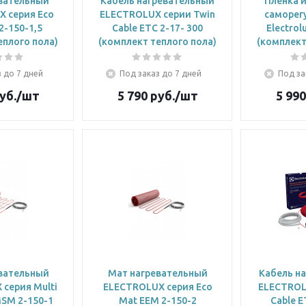
вательный
Кабель нагревательный
Пленка 
 cерия Eco
ELECTROLUX серии Twin
саморег
2-150-1,5
Cable ETC 2-17- 300
Electrol
еплого пола)
(комплект теплого пола)
(комплект
 до 7 дней
Под заказ до 7 дней
Под за
уб.
/шт
5 790
руб.
/шт
5 990
вательный
Мат нагревательный
Кабель н
cерия Multi
ELECTROLUX cерия Eco
ELECTROL
MSM 2-150-1
Mat EEM 2-150-2
Cable E