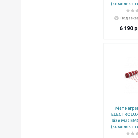
(комплект т
Под заказ
6 190
р
Мат нагре
ELECTROLUX 
Size Mat EM
(комплект т