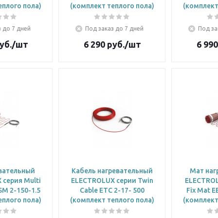
еплого пола)
(комплект теплого пола)
(комплект
 до 7 дней
Под заказ до 7 дней
Под за
уб.
/шт
6 290
руб.
/шт
6 990
вательный
Кабель нагревательный
Мат наг
cерия Multi
ELECTROLUX серии Twin
ELECTROL
SM 2-150-1.5
Cable ETC 2-17- 500
Fix Mat E
еплого пола)
(комплект теплого пола)
(комплект