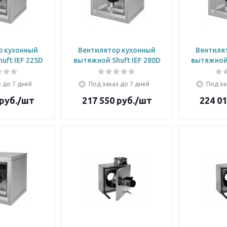
р кухонный
Вентилятор кухонный
Вентиля
uft IEF 225D
вытяжной Shuft IEF 280D
вытяжной 
 до 7 дней
Под заказ до 7 дней
Под за
руб.
/шт
217 550
руб.
/шт
224 0