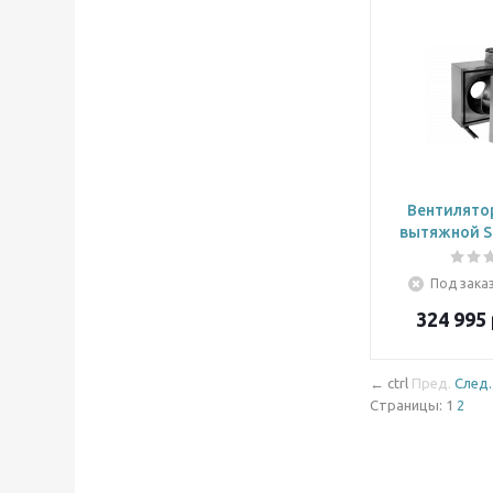
Вентилято
вытяжной Sh
Под заказ
324 995
←
ctrl
Пред.
След.
Страницы:
1
2