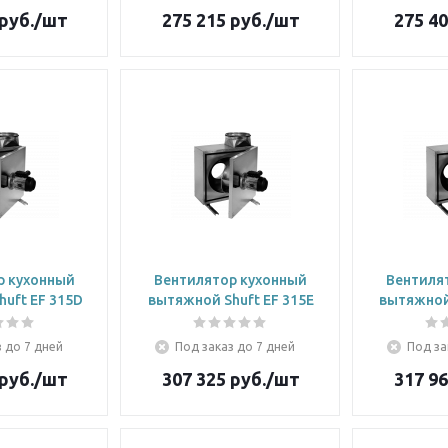
руб.
/шт
275 215
руб.
/шт
275 4
р кухонный
Вентилятор кухонный
Вентиля
uft EF 315D
вытяжной Shuft EF 315E
вытяжной 
 до 7 дней
Под заказ до 7 дней
Под за
руб.
/шт
307 325
руб.
/шт
317 9