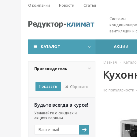
О компании
Новости
Статьи
Cистемы
кондициониро
вентиляции и 
КАТАЛОГ
АКЦИИ
Главная
-
Катало
Производитель
Кухон
Показать
Сбросить
По популярности
Будьте всегда в курсе!
Узнавайте о скидках и
акциях первым