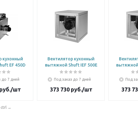
р кухонный
Вентилятор кухонный
Вентиля
uft EF 450D
вытяжной Shuft IEF 500E
вытяжной 
 до 7 дней
Под заказ до 7 дней
Под за
руб.
/шт
373 730
руб.
/шт
373 7
ctrl
→