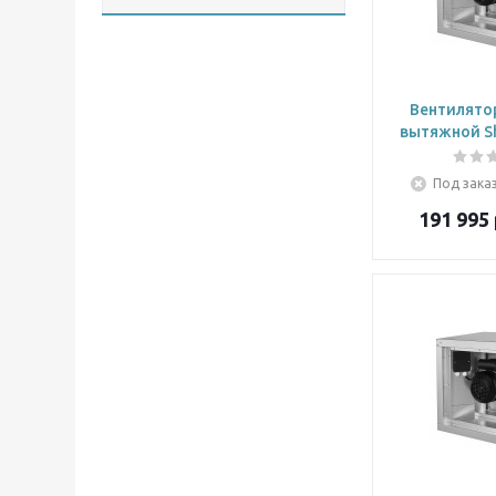
Вентилято
вытяжной Sh
Под заказ
191 995