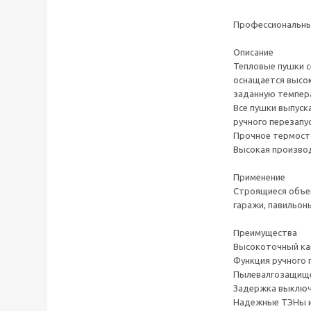
Профессиональны
Описание
Тепловые пушки 
оснащается высо
заданную темпера
Все пушки выпуск
ручного перезапу
Прочное термосто
Высокая производ
Применение
Строящиеся объек
гаражи, павильоны
Преимущества
Высокоточный ка
Функция ручного 
Пылевалгозащище
Задержка выключе
Надежные ТЭНы и