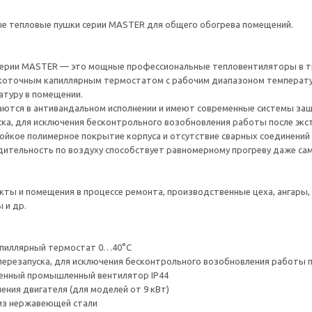
е тепловые пушки серии MASTER для общего обогрева помещений.
серии MASTER — это мощные профессиональные тепловентиляторы в т
коточным капиллярным термостатом с рабочим диапазоном температур
туру в помещении.
аются в антивандальном исполнении и имеют современные системы защи
ска, для исключения бесконтрольного возобновления работы после экс
йкое полимерное покрытие корпуса и отсутствие сварных соединений
ительность по воздуху способствует равномерному прогреву даже са
ты и помещения в процессе ремонта, производственные цеха, ангары,
 и др.
пиллярный термостат 0…40°С
перезапуска, для исключения бесконтрольного возобновления работы 
нный промышленный вентилятор IP44
ния двигателя (для моделей от 9 кВт)
з нержавеющей стали