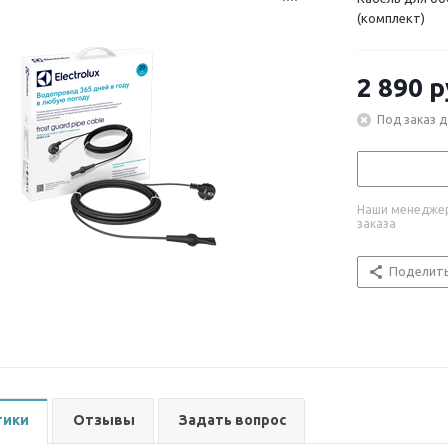
(комплект)
2 890
р
Под заказ д
Наши менеджер
заказа
Поделит
тики
Отзывы
Задать вопрос