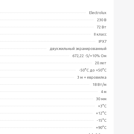
Electrolux
230 В
72 Вт
II класс
IPX7
двухжильный экранированный
672,22 -5/+10% Ом
20 лет
-50°С до +50°С
3 м + евровилка
18 Вт/м
4 м
30 мм
+3°С
+12°С
-15°С
+90°С