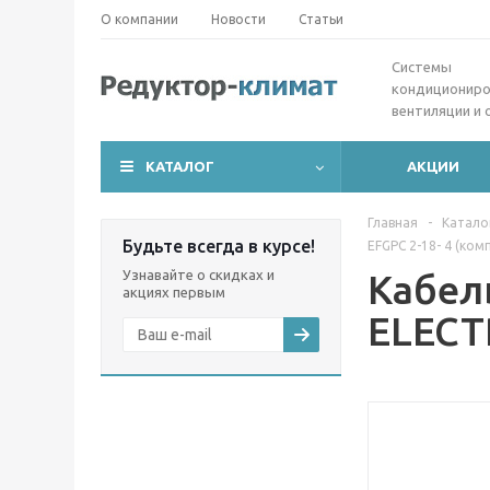
О компании
Новости
Статьи
Cистемы
кондициониро
вентиляции и 
КАТАЛОГ
АКЦИИ
Главная
-
Катало
Будьте всегда в курсе!
EFGPC 2-18- 4 (ком
Узнавайте о скидках и
Кабел
акциях первым
ELECT