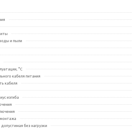
ния
щиты
воды и пыли
луатации, °C
ьного кабеля питания
ть кабеля
иус изгиба
ючения
лючения
 монтажа
допустимая без нагрузки