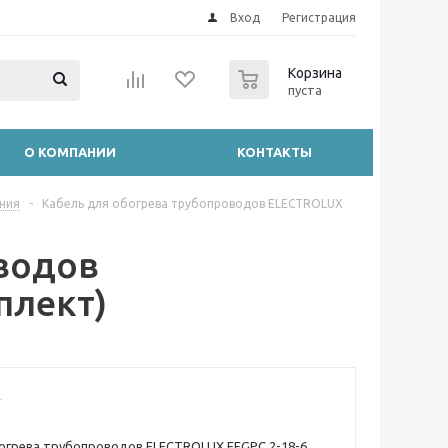
Вход
Регистрация
0
Корзина
пуста
О КОМПАНИИ
КОНТАКТЫ
ния
-
Кабель для обогрева трубопроводов ELECTROLUX
водов
плект)
огрева трубопроводов ELECTROLUX EFGPC 2-18-6