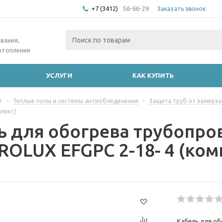
+7 (3412)
56-66-29
Заказать звонок
вания,
отопления
УСЛУГИ
КАК КУПИТЬ
г
-
Теплые полы и системы антиобледенения
-
Защита труб от замерза
плект)
ь для обогрева трубопро
ROLUX EFGPC 2-18- 4 (ком
Кабель для об